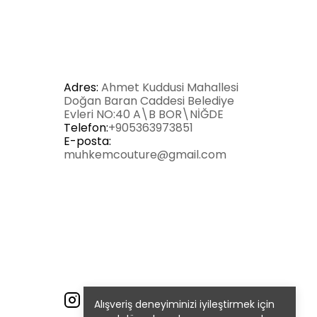
Adres:
Ahmet Kuddusi Mahallesi
Doğan Baran Caddesi Belediye
Evleri NO:40 A\B BOR\NİĞDE
Telefon:
+905363973851
E-posta:
muhkemcouture@gmail.com
Alışveriş deneyiminizi iyileştirmek için