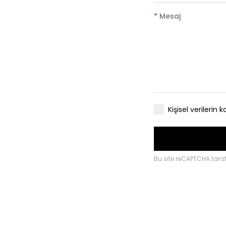
*
Mesaj
Kişisel verileri
Bu site reCAPTCHA tar