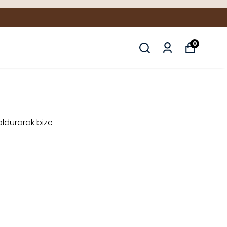
0
oldurarak bize