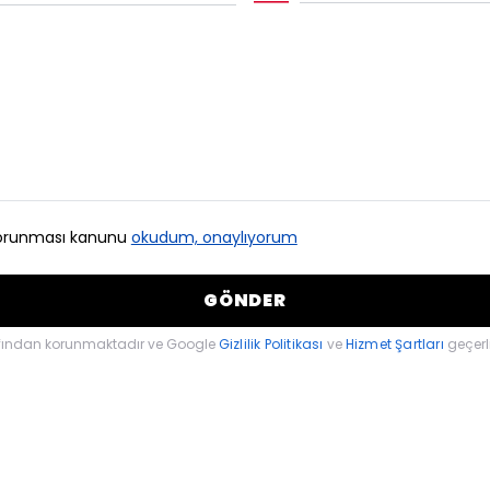
n korunması kanunu
okudum, onaylıyorum
GÖNDER
afından korunmaktadır ve Google
Gizlilik Politikası
ve
Hizmet Şartları
geçerli